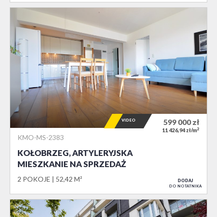
VIDEO
599 000
zł
2
11 426,94 zł/m
KMO-MS-2383
KOŁOBRZEG, ARTYLERYJSKA
MIESZKANIE NA SPRZEDAŻ
2 POKOJE
52,42 M²
DODAJ
DO NOTATNIKA