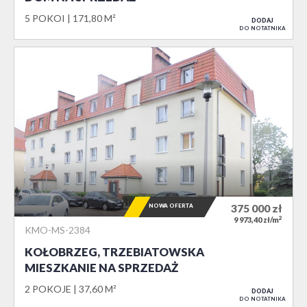
5 POKOI
171,80 M²
DODAJ
DO NOTATNIKA
NOWA OFERTA
375 000
zł
2
9 973,40 zł/m
KMO-MS-2384
KOŁOBRZEG, TRZEBIATOWSKA
MIESZKANIE NA SPRZEDAŻ
2 POKOJE
37,60 M²
DODAJ
DO NOTATNIKA