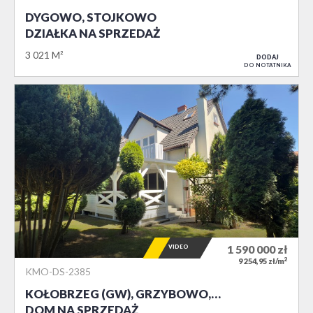
DYGOWO, STOJKOWO
DZIAŁKA NA SPRZEDAŻ
3 021 M²
DODAJ
DO NOTATNIKA
VIDEO
1 590 000
zł
2
9 254,95 zł/m
KMO-DS-2385
KOŁOBRZEG (GW), GRZYBOWO,…
DOM NA SPRZEDAŻ