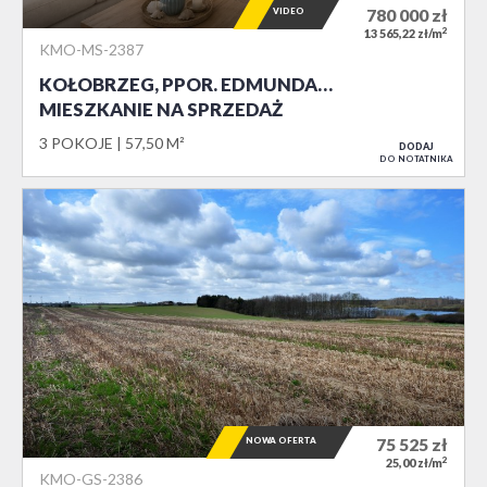
VIDEO
780 000
zł
2
13 565,22 zł/m
KMO-MS-2387
KOŁOBRZEG, PPOR. EDMUNDA…
MIESZKANIE NA SPRZEDAŻ
3 POKOJE
57,50 M²
DODAJ
DO NOTATNIKA
NOWA OFERTA
75 525
zł
2
25,00 zł/m
KMO-GS-2386