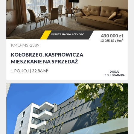
OFERTA NA WYŁĄCZNOŚĆ
430 000
zł
2
13 085,82 zł/m
KMO-MS-2389
KOŁOBRZEG, KASPROWICZA
MIESZKANIE NA SPRZEDAŻ
1 POKÓJ
32,86 M²
DODAJ
DO NOTATNIKA