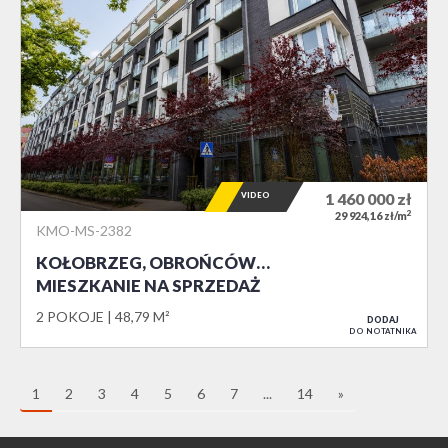
VIDEO
1 460 000
zł
2
29 924,16 zł/m
KMO-MS-2382
KOŁOBRZEG, OBROŃCÓW…
MIESZKANIE NA SPRZEDAŻ
2 POKOJE
48,79 M²
DODAJ
DO NOTATNIKA
1
2
3
4
5
6
7
...
14
»