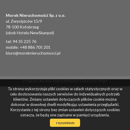
Morek Nieruchomości Sp. z o.o.
ul. Zwycięzców 15/9
78-100 Kołobrzeg
(obok Hotelu NewSkanpol)
tel:
94 35 225 76
mobile:
+48 886 705 201
biuro@moreknieruchomosci.pl
Program dla biur nieruchomości
Galactica Virgo
Ta strona wykorzystuje pliki cookies w celach statystycznych oraz w
celu dostosowania naszych serwisów do indywidualnych potrzeb
klientów. Zmiany ustawień dotyczących plików cookie można
dokonać w dowolnej chwili modyfikując ustawienia przeglądarki.
Korzystanie z tej strony bez zmian ustawień dotyczących cookies
oznacza, że będą one zapisane w pamięci urządzenia.
rozumiem