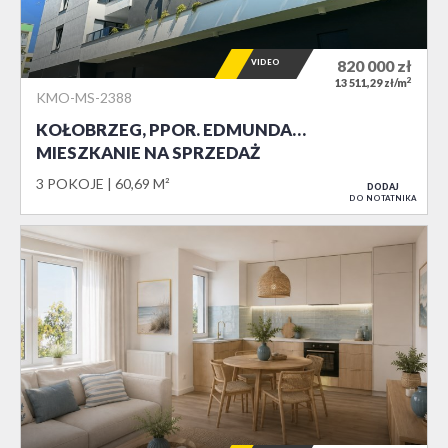
VIDEO
820 000
zł
2
13 511,29 zł/m
KMO-MS-2388
KOŁOBRZEG, PPOR. EDMUNDA…
MIESZKANIE NA SPRZEDAŻ
3 POKOJE
60,69 M²
DODAJ
DO NOTATNIKA