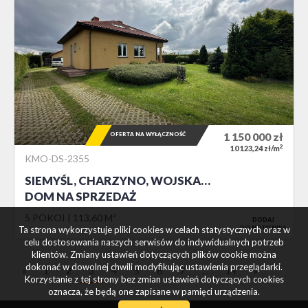
OFERTA NA WYŁĄCZNOŚĆ
1 150 000
zł
2
10 123,24 zł/m
KMO-DS-2355
SIEMYŚL, CHARZYNO, WOJSKA…
DOM NA SPRZEDAŻ
5 POKOI
113,60 M²
DODAJ
Ta strona wykorzystuje pliki cookies w celach statystycznych oraz w
DO NOTATNIKA
celu dostosowania naszych serwisów do indywidualnych potrzeb
klientów. Zmiany ustawień dotyczących plików cookie można
dokonać w dowolnej chwili modyfikując ustawienia przeglądarki.
«
1
2
3
4
5
6
7
...
14
»
Korzystanie z tej strony bez zmian ustawień dotyczących cookies
oznacza, że będą one zapisane w pamięci urządzenia.