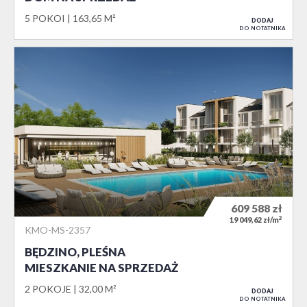
5 POKOI
163,65 M²
DODAJ
DO NOTATNIKA
609 588
zł
2
19 049,62 zł/m
KMO-MS-2357
BĘDZINO, PLEŚNA
MIESZKANIE NA SPRZEDAŻ
2 POKOJE
32,00 M²
DODAJ
DO NOTATNIKA