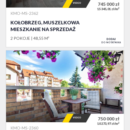
VIDEO
745 000
zł
2
15 345,01 zł/m
KMO-MS-2362
KOŁOBRZEG, MUSZELKOWA
MIESZKANIE NA SPRZEDAŻ
2 POKOJE
48,55 M²
DODAJ
DO NOTATNIKA
VIDEO
750 000
zł
2
10 273,97 zł/m
KMO-MS-2360