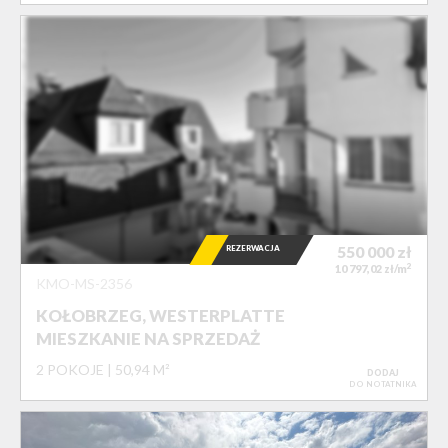
REZERWACJA
550 000
zł
2
10 797,02 zł/m
KMO-MS-2356
KOŁOBRZEG, WESTERPLATTE
MIESZKANIE NA SPRZEDAŻ
2 POKOJE
50,94 M²
DODAJ
DO NOTATNIKA