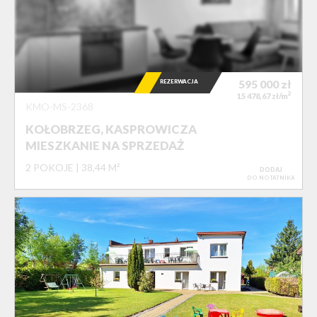
REZERWACJA
595 000
zł
2
15 478,67 zł/m
KMO-MS-2368
KOŁOBRZEG, KASPROWICZA
MIESZKANIE NA SPRZEDAŻ
2 POKOJE
38,44 M²
DODAJ
DO NOTATNIKA