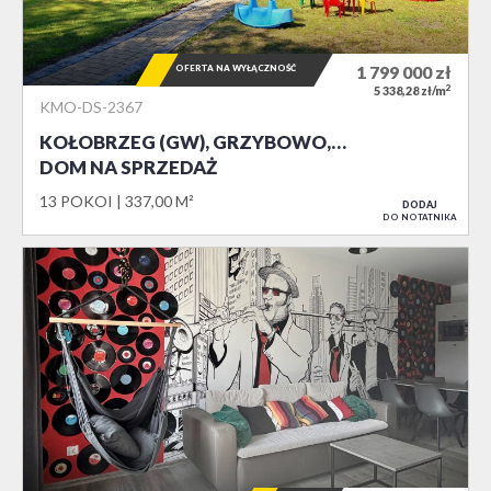
OFERTA NA WYŁĄCZNOŚĆ
1 799 000
zł
2
5 338,28 zł/m
KMO-DS-2367
KOŁOBRZEG (GW), GRZYBOWO,…
DOM NA SPRZEDAŻ
13 POKOI
337,00 M²
DODAJ
DO NOTATNIKA