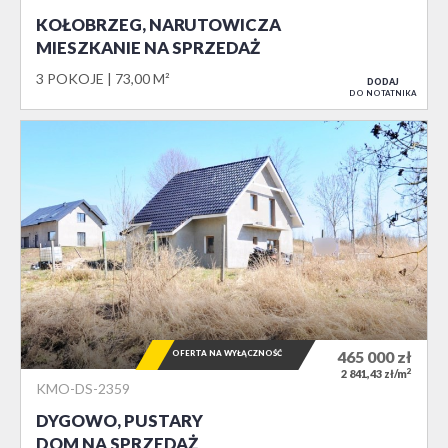
KOŁOBRZEG, NARUTOWICZA
MIESZKANIE NA SPRZEDAŻ
3 POKOJE
73,00 M²
DODAJ
DO NOTATNIKA
OFERTA NA WYŁĄCZNOŚĆ
465 000
zł
2
2 841,43 zł/m
KMO-DS-2359
DYGOWO, PUSTARY
DOM NA SPRZEDAŻ