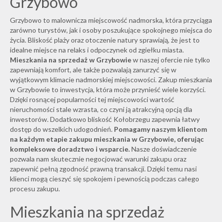
Grzybowo
Grzybowo to malownicza miejscowość nadmorska, która przyciąga
zarówno turystów, jak i osoby poszukujące spokojnego miejsca do
życia. Bliskość plaży oraz otoczenie natury sprawiają, że jest to
idealne miejsce na relaks i odpoczynek od zgiełku miasta.
Mieszkania na sprzedaż w Grzybowie
w naszej ofercie nie tylko
zapewniają komfort, ale także pozwalają zanurzyć się w
wyjątkowym klimacie nadmorskiej miejscowości. Zakup mieszkania
w Grzybowie to inwestycja, która może przynieść wiele korzyści.
Dzięki rosnącej popularności tej miejscowości wartość
nieruchomości stale wzrasta, co czyni ją atrakcyjną opcją dla
inwestorów. Dodatkowo bliskość Kołobrzegu zapewnia łatwy
dostęp do wszelkich udogodnień.
Pomagamy naszym klientom
na każdym etapie zakupu mieszkania w Grzybowie, oferując
kompleksowe doradztwo i wsparcie.
Nasze doświadczenie
pozwala nam skutecznie negocjować warunki zakupu oraz
zapewnić pełną zgodność prawną transakcji. Dzięki temu nasi
klienci mogą cieszyć się spokojem i pewnością podczas całego
procesu zakupu.
Mieszkania na sprzedaż