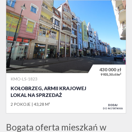
430 000
zł
2
9 935,30 zł/m
KMO-LS-1823
KOŁOBRZEG, ARMII KRAJOWEJ
LOKAL NA SPRZEDAŻ
2 POKOJE
43,28 M²
DODAJ
DO NOTATNIKA
Bogata oferta mieszkań w