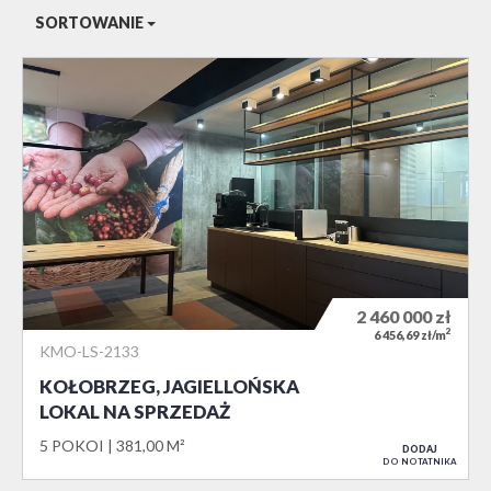
SORTOWANIE
2 460 000
zł
2
6 456,69 zł/m
KMO-LS-2133
KOŁOBRZEG, JAGIELLOŃSKA
LOKAL NA SPRZEDAŻ
5 POKOI
381,00 M²
DODAJ
DO NOTATNIKA