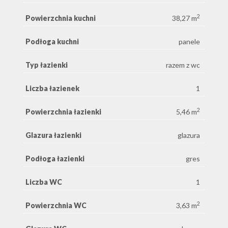
2
Powierzchnia kuchni
38,27 m
Podłoga kuchni
panele
Typ łazienki
razem z wc
Liczba łazienek
1
2
Powierzchnia łazienki
5,46 m
Glazura łazienki
glazura
Podłoga łazienki
gres
Liczba WC
1
2
Powierzchnia WC
3,63 m