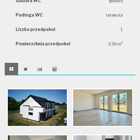
Glazura WC
glazura
Podłoga WC
terakota
Liczba przedpokoi
1
2
Powierzchnia przedpokoi
3,36 m