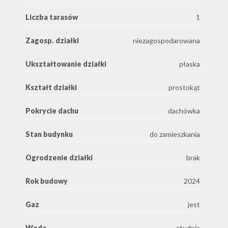
Liczba tarasów
1
Zagosp. działki
niezagospodarowana
Ukształtowanie działki
płaska
Kształt działki
prostokąt
Pokrycie dachu
dachówka
Stan budynku
do zamieszkania
Ogrodzenie działki
brak
Rok budowy
2024
Gaz
jest
Woda
studnia