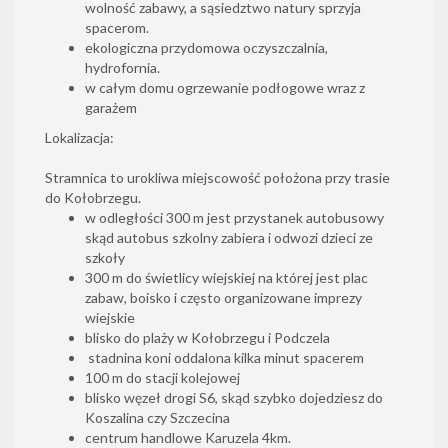
wolność zabawy, a sąsiedztwo natury sprzyja
spacerom.
ekologiczna przydomowa oczyszczalnia,
hydrofornia.
w całym domu ogrzewanie podłogowe wraz z
garażem
Lokalizacja:
Stramnica to urokliwa miejscowość położona przy trasie
do Kołobrzegu.
w odległości 300 m jest przystanek autobusowy
skąd autobus szkolny zabiera i odwozi dzieci ze
szkoły
300 m do świetlicy wiejskiej na której jest plac
zabaw, boisko i często organizowane imprezy
wiejskie
blisko do plaży w Kołobrzegu i Podczela
stadnina koni oddalona kilka minut spacerem
100 m do stacji kolejowej
blisko węzeł drogi S6, skąd szybko dojedziesz do
Koszalina czy Szczecina
centrum handlowe Karuzela 4km.