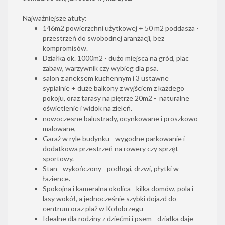
Najważniejsze atuty:
146m2 powierzchni użytkowej + 50 m2 poddasza -
przestrzeń do swobodnej aranżacji, bez
kompromisów.
Działka ok. 1000m2 - dużo miejsca na gród, plac
zabaw, warzywnik czy wybieg dla psa.
salon z aneksem kuchennym i 3 ustawne
sypialnie + duże balkony z wyjściem z każdego
pokoju, oraz tarasy na piętrze 20m2 - naturalne
oświetlenie i widok na zieleń.
nowoczesne balustrady, ocynkowane i proszkowo
malowane,
Garaż w ryle budynku - wygodne parkowanie i
dodatkowa przestrzeń na rowery czy sprzęt
sportowy.
Stan - wykończony - podłogi, drzwi, płytki w
łazience.
Spokojna i kameralna okolica - kilka domów, pola i
lasy wokół, a jednocześnie szybki dojazd do
centrum oraz plaż w Kołobrzegu
Idealne dla rodziny z dziećmi i psem - działka daje