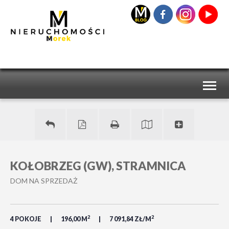
Toggl
naviga
KOŁOBRZEG (GW), STRAMNICA
DOM NA SPRZEDAŻ
2
2
4 POKOJE
196,00 M
7 091,84 ZŁ/M