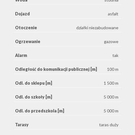
Dojazd
asfalt
Otoczenie
działki niezabudowane
Ogrzewanie
gazowe
Alarm
tak
Odległość do komunikacji publicznej [m]
100 m
Odl. do sklepu [m]
1 500 m
Odl. do szkoły [m]
5 000 m
Odl. do przedszkola [m]
5 000 m
Tarasy
taras duży