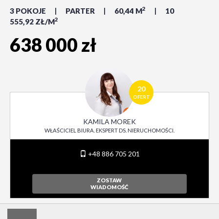
2
3 POKOJE
PARTER
60,44 M
10
2
555,92 ZŁ/M
638 000 zł
20
OFERT
KAMILA MOREK
WŁAŚCICIEL BIURA. EKSPERT DS. NIERUCHOMOŚCI.
+48 886 705 201
ZOSTAW
WIADOMOŚĆ