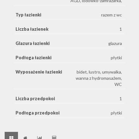
AGD, lodówko-zamrażarka,
Typ łazienki
razem z wc
Liczba łazienek
1
Glazura łazienki
glazura
Podłoga łazienki
płytki
Wyposażenie łazienki
bidet, lustro, umywalka,
wanna z hydromasażem,
WC
Liczba przedpokoi
1
Podłoga przedpokoi
płytki