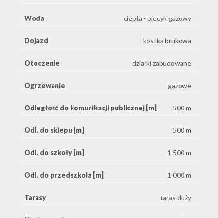
Woda
ciepła - piecyk gazowy
Dojazd
kostka brukowa
Otoczenie
działki zabudowane
Ogrzewanie
gazowe
Odległość do komunikacji publicznej [m]
500 m
Odl. do sklepu [m]
500 m
Odl. do szkoły [m]
1 500 m
Odl. do przedszkola [m]
1 000 m
Tarasy
taras duży