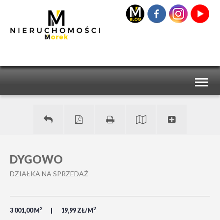
Toggl
naviga
DYGOWO
DZIAŁKA NA SPRZEDAŻ
2
2
3 001,00 M
19,99 ZŁ/M