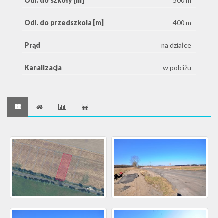
Odl. do szkoły [m]
500 m
Odl. do przedszkola [m]
400 m
Prąd
na działce
Kanalizacja
w pobliżu