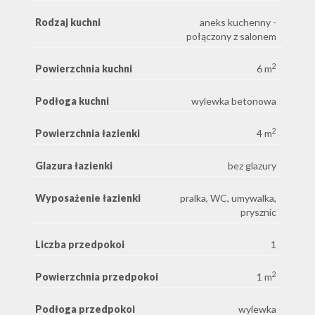
Rodzaj kuchni
aneks kuchenny -
połączony z salonem
2
Powierzchnia kuchni
6 m
Podłoga kuchni
wylewka betonowa
2
Powierzchnia łazienki
4 m
Glazura łazienki
bez glazury
Wyposażenie łazienki
pralka, WC, umywalka,
prysznic
Liczba przedpokoi
1
2
Powierzchnia przedpokoi
1 m
Podłoga przedpokoi
wylewka