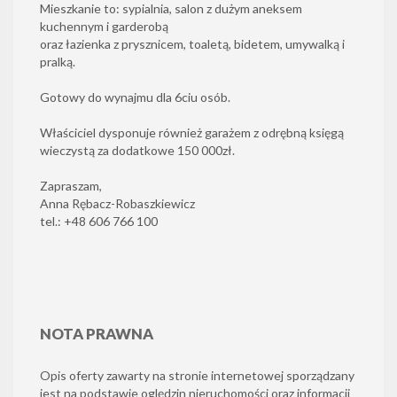
Mieszkanie to: sypialnia, salon z dużym aneksem
kuchennym i garderobą
oraz łazienka z prysznicem, toaletą, bidetem, umywalką i
pralką.
Gotowy do wynajmu dla 6ciu osób.
Właściciel dysponuje również garażem z odrębną księgą
wieczystą za dodatkowe 150 000zł.
Zapraszam,
Anna Rębacz-Robaszkiewicz
tel.: +48 606 766 100
NOTA PRAWNA
Opis oferty zawarty na stronie internetowej sporządzany
jest na podstawie oględzin nieruchomości oraz informacji