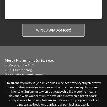
Morek Nieruchomości Sp. z o.o.
ul. Zwycięzców 15/9
78-100 Kołobrzeg
(obok Hotelu NewSkanpol)
tel:
94 35 225 76
Ta strona wykorzystuje pliki cookies w celach statystycznych oraz w
mobile:
+48 886 705 201
celu dostosowania naszych serwisów do indywidualnych potrzeb
biuro@moreknieruchomosci.pl
klientów. Zmiany ustawień dotyczących plików cookie można
dokonać w dowolnej chwili modyfikując ustawienia przeglądarki.
Korzystanie z tej strony bez zmian ustawień dotyczących cookies
oznacza, że będą one zapisane w pamięci urządzenia.