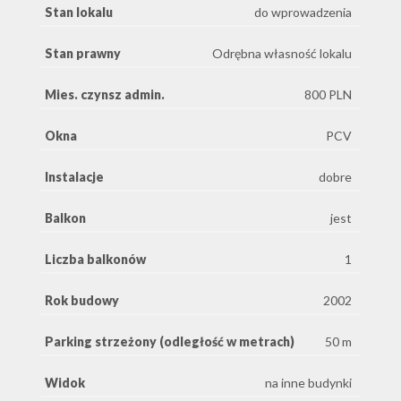
Stan lokalu
do wprowadzenia
Stan prawny
Odrębna własność lokalu
Mies. czynsz admin.
800 PLN
Okna
PCV
Instalacje
dobre
Balkon
jest
Liczba balkonów
1
Rok budowy
2002
Parking strzeżony (odległość w metrach)
50 m
Widok
na inne budynki