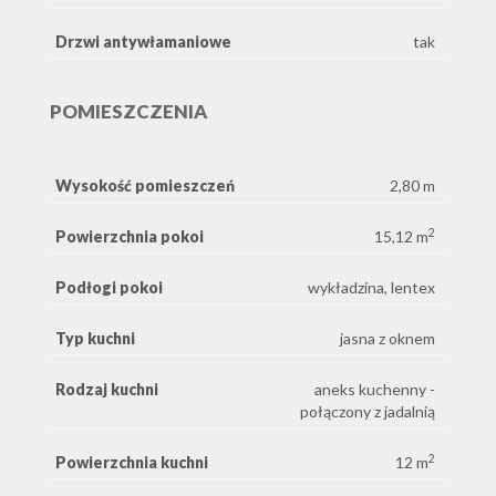
Drzwi antywłamaniowe
tak
POMIESZCZENIA
Wysokość pomieszczeń
2,80 m
2
Powierzchnia pokoi
15,12 m
Podłogi pokoi
wykładzina, lentex
Typ kuchni
jasna z oknem
Rodzaj kuchni
aneks kuchenny -
połączony z jadalnią
2
Powierzchnia kuchni
12 m