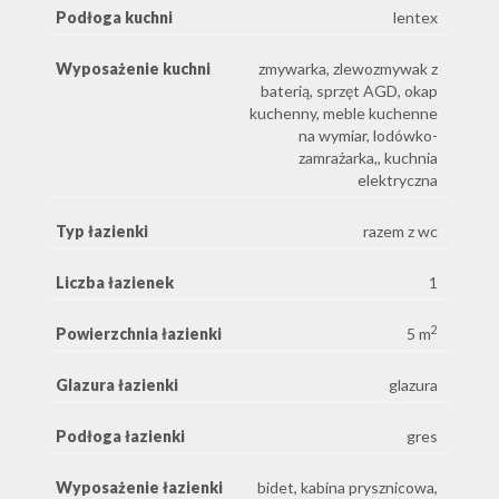
Podłoga kuchni
lentex
Wyposażenie kuchni
zmywarka, zlewozmywak z
baterią, sprzęt AGD, okap
kuchenny, meble kuchenne
na wymiar, lodówko-
zamrażarka,, kuchnia
elektryczna
Typ łazienki
razem z wc
Liczba łazienek
1
2
Powierzchnia łazienki
5 m
Glazura łazienki
glazura
Podłoga łazienki
gres
Wyposażenie łazienki
bidet, kabina prysznicowa,