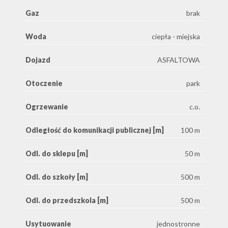
Gaz
brak
Woda
ciepła - miejska
Dojazd
ASFALTOWA
Otoczenie
park
Ogrzewanie
c.o.
Odległość do komunikacji publicznej [m]
100 m
Odl. do sklepu [m]
50 m
Odl. do szkoły [m]
500 m
Odl. do przedszkola [m]
500 m
Usytuowanie
jednostronne